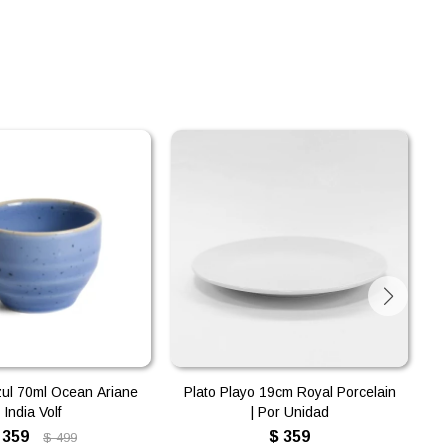
ul 70ml Ocean Ariane
Plato Playo 19cm Royal Porcelain
India Volf
| Por Unidad
359
$
359
$
499