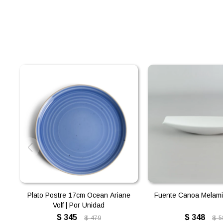
Plato Postre 17cm Ocean Ariane
Fuente Canoa Melami
Volf | Por Unidad
$
345
$
348
$
479
$
5