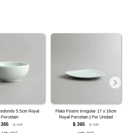
edondo 5.5cm Royal
Plato Postre Irregular 17 x 16cm
B
Porcelain
Royal Porcelain | Por Unidad
365
$
365
$
445
$
445