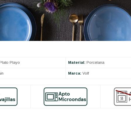
Plato Playo
Material:
Porcelana
in
Marca:
Volf