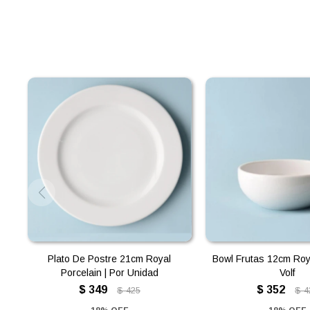
Plato De Postre 21cm Royal
Bowl Frutas 12cm Roy
Porcelain | Por Unidad
Volf
$
349
$
352
$
425
$
4