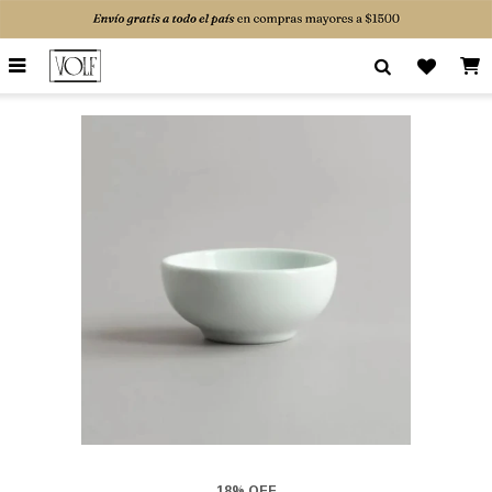

18% OFF