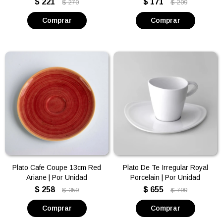
$
221
$
171
$
270
$
209
Plato Cafe Coupe 13cm Red
Plato De Te Irregular Royal
Ariane | Por Unidad
Porcelain | Por Unidad
$
258
$
655
$
359
$
799