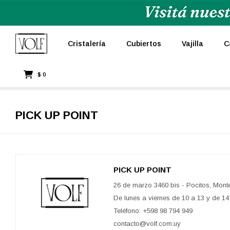
Cristalería
Cubiertos
Vajilla
C
$
0
PICK UP POINT
PICK UP POINT
26 de marzo 3460 bis - Pocitos, Mont
De lunes a viernes de 10 a 13 y de 14
Teléfono: +598 98 794 949
contacto@volf.com.uy