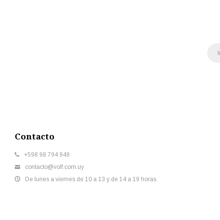
Contacto
+598 98 794 949
contacto@volf.com.uy
De lunes a viernes de 10 a 13 y de 14 a 19 horas.