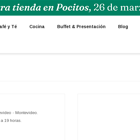
afé y Té
Cocina
Buffet & Presentación
Blog
evideo - Montevideo.
 a 19 horas.