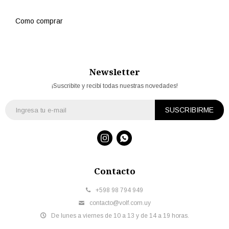
Como comprar
Newsletter
¡Suscribite y recibí todas nuestras novedades!
SUSCRIBIRME


Contacto
+598 98 794 949
contacto@volf.com.uy
De lunes a viernes de 10 a 13 y de 14 a 19 horas.