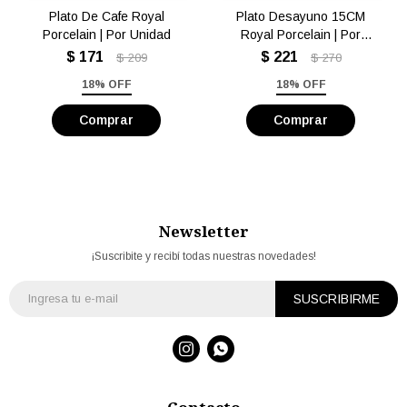
Plato De Cafe Royal
Plato Desayuno 15CM
Porcelain | Por Unidad
Royal Porcelain | Por
Unidad
$
171
$
221
$
209
$
270
18% OFF
18% OFF
Newsletter
¡Suscribite y recibí todas nuestras novedades!
SUSCRIBIRME

