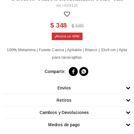
H028125
$
348
$
580
40
100% Melamina | Fuente Canoa | Apilable | Blanco | 33x9 cm | Apta
para lavavajillas


Envíos
Retiros
Cambios y Devoluciones
Medios de pago