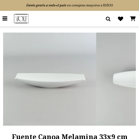

Fuente Canoa Melamina 33x9 cm