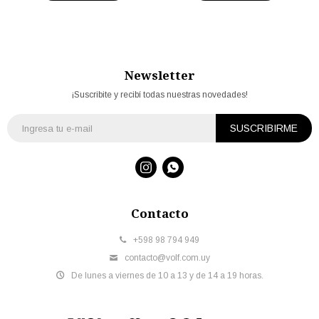
Newsletter
¡Suscribite y recibí todas nuestras novedades!
SUSCRIBIRME


Contacto
+598 98 794 949
contacto@volf.com.uy
De lunes a viernes de 10 a 13 y de 14 a 19 horas.