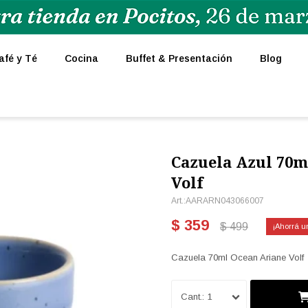
afé y Té
Cocina
Buffet & Presentación
Blog
Cazuela Azul 70m
Volf
AARARN043066007
$
359
$
499
Cazuela 70ml Ocean Ariane Volf
1