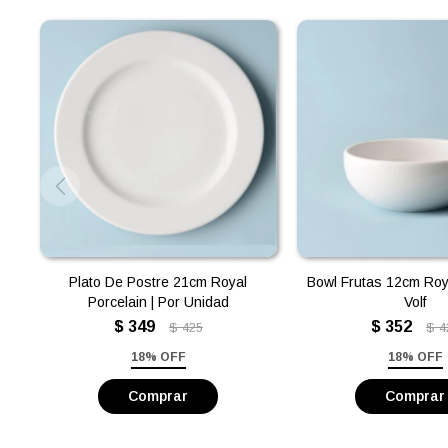
Plato De Postre 21cm Royal
Bowl Frutas 12cm Roy
Porcelain | Por Unidad
Volf
$
349
$
352
$
425
$
4
18% OFF
18% OFF