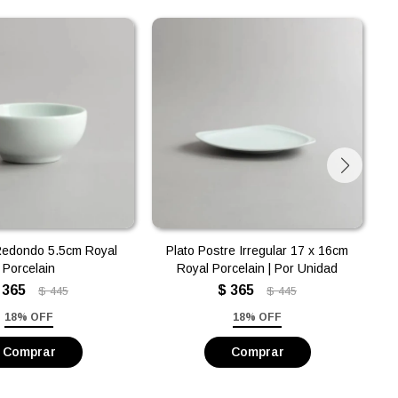
edondo 5.5cm Royal
Plato Postre Irregular 17 x 16cm
B
Porcelain
Royal Porcelain | Por Unidad
365
$
365
$
445
$
445
18% OFF
18% OFF