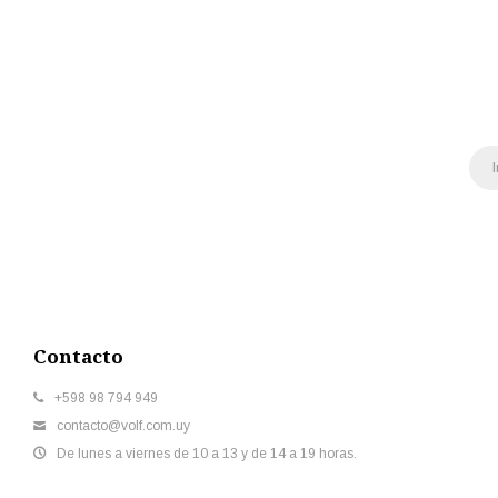
Contacto
+598 98 794 949
contacto@volf.com.uy
De lunes a viernes de 10 a 13 y de 14 a 19 horas.