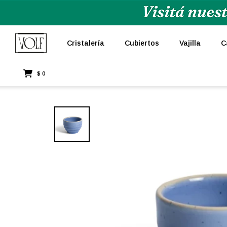
Cristalería
Cubiertos
Vajilla
C
$
0