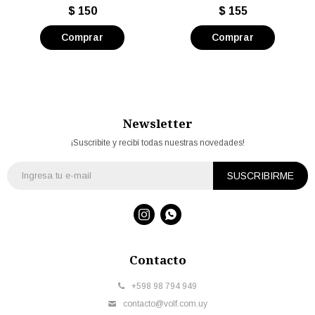
unidad
$
150
$
155
Newsletter
¡Suscribite y recibí todas nuestras novedades!
SUSCRIBIRME


Contacto
+598 98 794 949
contacto@volf.com.uy