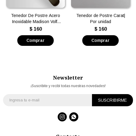
Tenedor De Postre Acero
Tenedor de Postre Carat|
Inoxidable Madison Volf |
Por unidad
Por unidad
$
160
$
160
Newsletter
¡Suscribite y recibí todas nuestras novedades!
SUSCRIBIRME

