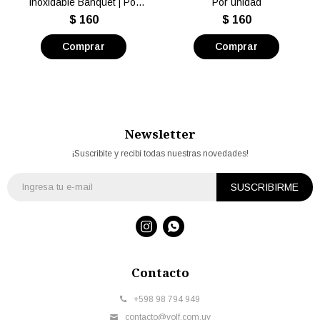
Inoxidable Banquet | Por
Por unidad
unidad
$
160
$
160
Newsletter
¡Suscribite y recibí todas nuestras novedades!
SUSCRIBIRME


Contacto
+598 98 794 949
contacto@volf.com.uy