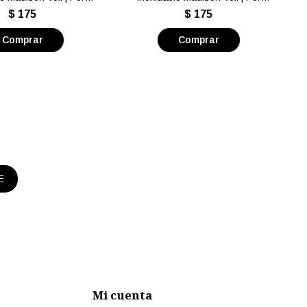
unidad
unidad
$
175
$
175
E
Mi cuenta