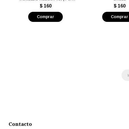
unidad
$
160
$
160
Contacto