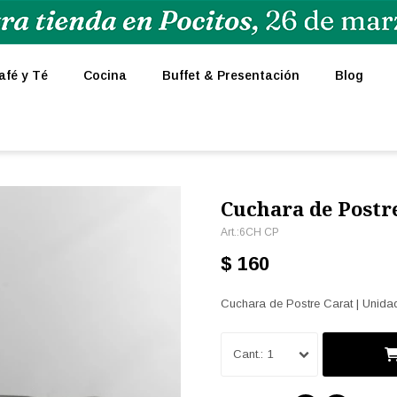
afé y Té
Cocina
Buffet & Presentación
Blog
Cuchara de Postr
6CH CP
$
160
Cuchara de Postre Carat | Unida
1