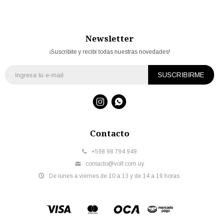
Newsletter
¡Suscribite y recibí todas nuestras novedades!
SUSCRIBIRME


Contacto
+598 98 794 949
contacto@volf.com.uy
De lunes a viernes de 10 a 13 y de 14 a 19 horas.