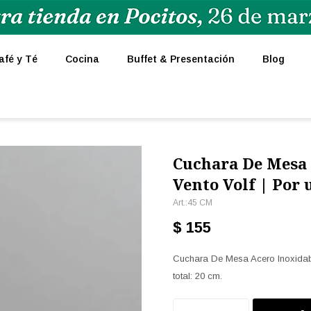
afé y Té
Cocina
Buffet & Presentación
Blog
Cuchara De Mesa 
Vento Volf | Por
45 CM
$
155
Cuchara De Mesa Acero Inoxidable
total: 20 cm.