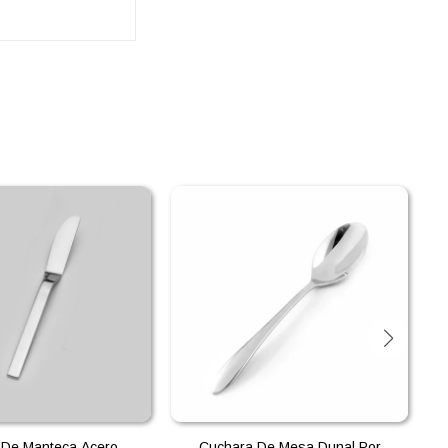
o De Manteca Acero
Cuchara De Mesa Duna| Por