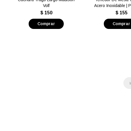
Volf
Acero Inoxidable | 
$
150
$
155