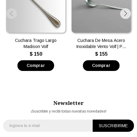
Cuchara Trago Largo
Cuchara De Mesa Acero
Madison Volf
Inoxidable Vento Volf | Por
unidad
$
150
$
155
Newsletter
¡Suscribite y recibí todas nuestras novedades!
SUSCRIBIRME