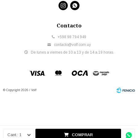


Contacto
+598 98 794 949
contacto@volf.com.uy
De lunes a viernes de 10 a 13 y de 14 a 19 horas.
© Copyright 2026 / Volf
Fenicio
1
COMPRAR