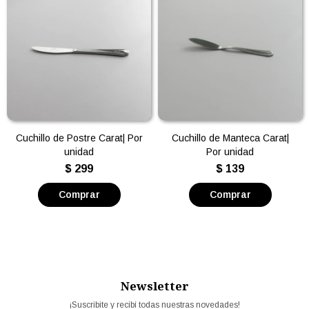
Cuchillo de Postre Carat| Por
Cuchillo de Manteca Carat|
unidad
Por unidad
$
299
$
139
Newsletter
¡Suscribite y recibí todas nuestras novedades!