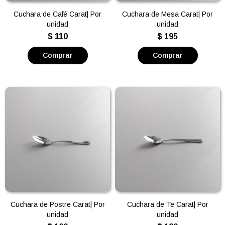
Cuchara de Café Carat| Por
Cuchara de Mesa Carat| Por
unidad
unidad
$
110
$
195
Cuchara de Postre Carat| Por
Cuchara de Te Carat| Por
unidad
unidad