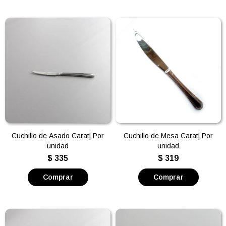
Cuchillo de Asado Carat| Por
Cuchillo de Mesa Carat| Por
unidad
unidad
$
335
$
319