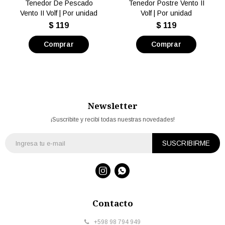
Tenedor De Pescado
Tenedor Postre Vento II
Vento II Volf | Por unidad
Volf | Por unidad
$
119
$
119
Newsletter
¡Suscribite y recibí todas nuestras novedades!
SUSCRIBIRME


Contacto
+598 98 794 949