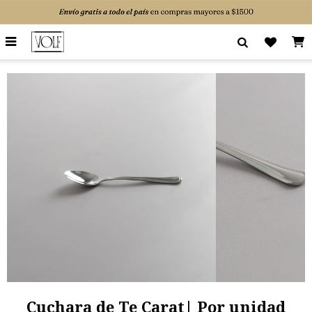

Cuchara de Te Carat| Por unidad