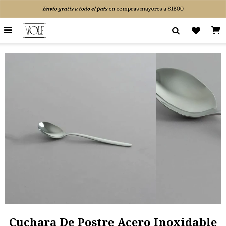

Cuchara De Postre Acero Inoxidable