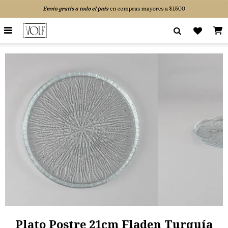

Plato Postre 21cm Fladen Turquía