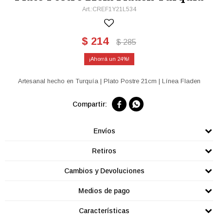
CREF1Y21L534
$
214
$
285
24
Artesanal hecho en Turquía | Plato Postre 21cm | Línea Fladen


Envíos
Retiros
Cambios y Devoluciones
Medios de pago
Características