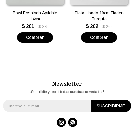
Bowl Ensalada Apilable
Plato Hondo 19cm Fladen
14cm
Turquía
$
201
$
202
$
335
$
269
Newsletter
¡Suscribite y recibí todas nuestras novedades!
SUSCRIBIRME

