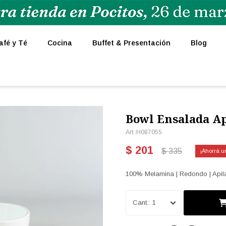
afé y Té
Cocina
Buffet & Presentación
Blog
Bowl Ensalada Ap
H087055
$
201
$
335
100% Melamina | Redondo | Apilab
1