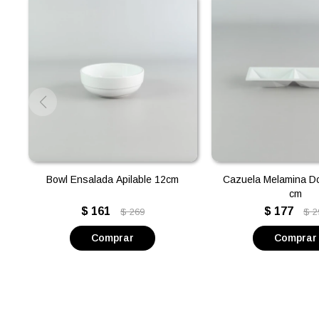
Bowl Ensalada Apilable 12cm
Cazuela Melamina Do
cm
$
161
$
177
$
269
$
2