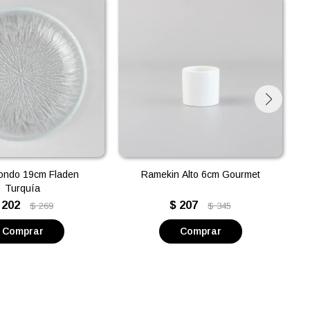
Hondo 19cm Fladen
Ramekin Alto 6cm Gourmet
Turquía
202
$
207
$
269
$
345