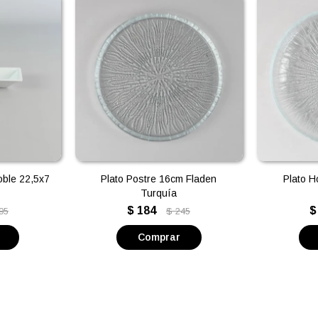
ble 22,5x7
Plato Postre 16cm Fladen
Plato 
Turquía
$
184
$
95
$
245