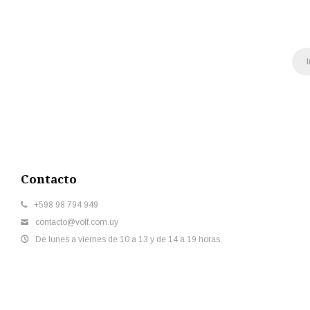
Contacto
+598 98 794 949
contacto@volf.com.uy
De lunes a viernes de 10 a 13 y de 14 a 19 horas.