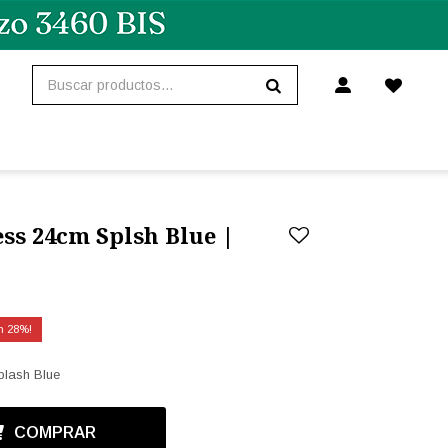
ss 24cm Splsh Blue |
28
plash Blue
COMPRAR