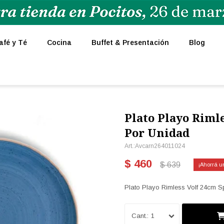
afé y Té
Cocina
Buffet & Presentación
Blog
Plato Playo Rimle
Por Unidad
Avcarn264011024
$
460
$
639
Plato Playo Rimless Volf 24cm S
1