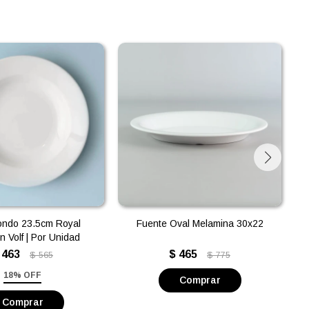
ondo 23.5cm Royal
Fuente Oval Melamina 30x22
n Volf | Por Unidad
463
$
465
$
565
$
775
18% OFF