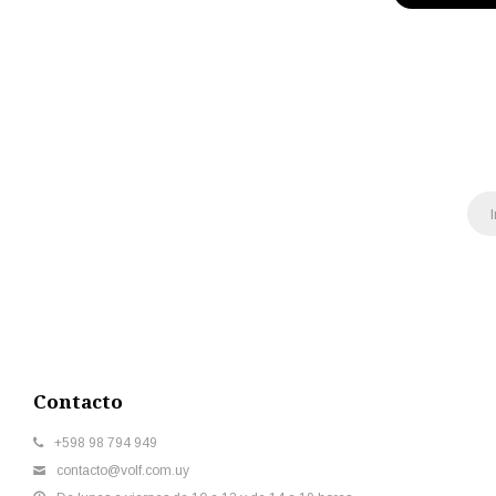
Contacto
+598 98 794 949
contacto@volf.com.uy