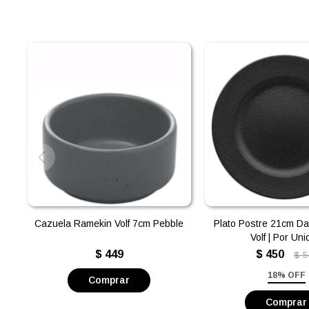
Cazuela Ramekin Volf 7cm Pebble
Plato Postre 21cm Da
Volf | Por Un
$
449
$
450
$
5
18% OFF