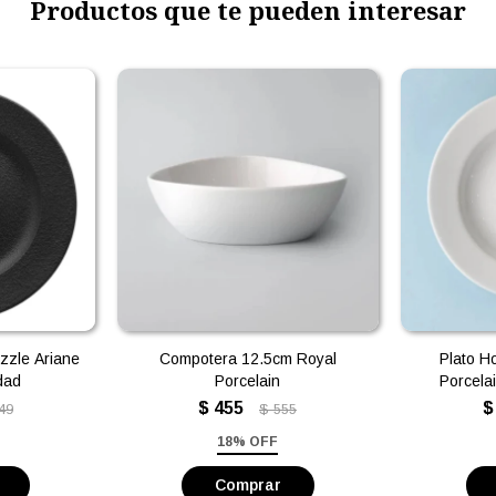
Productos que te pueden interesar
zzle Ariane
Compotera 12.5cm Royal
Plato H
idad
Porcelain
Porcelai
$
455
$
49
$
555
18% OFF