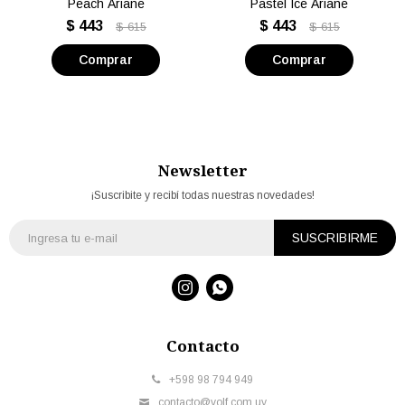
Peach Ariane
Pastel Ice Ariane
$
443
$
443
$
615
$
615
Newsletter
¡Suscribite y recibí todas nuestras novedades!
SUSCRIBIRME


Contacto
+598 98 794 949
contacto@volf.com.uy