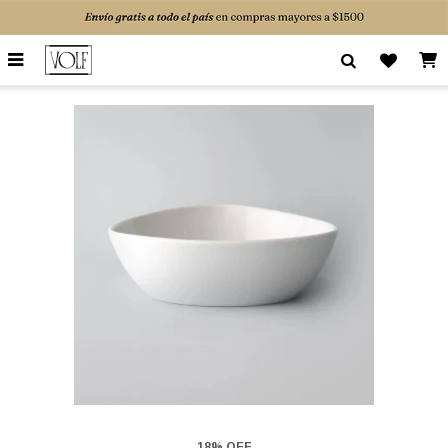

18% OFF