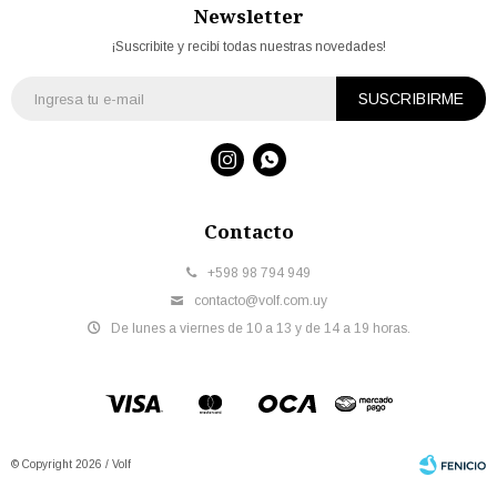
Newsletter
¡Suscribite y recibí todas nuestras novedades!
SUSCRIBIRME


Contacto
+598 98 794 949
contacto@volf.com.uy
De lunes a viernes de 10 a 13 y de 14 a 19 horas.
© Copyright 2026 / Volf