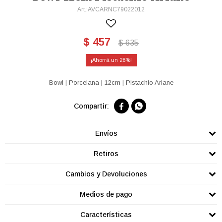
AVCARNC79022012
$
457
$
635
28
Bowl | Porcelana | 12cm | Pistachio Ariane


Envíos
Retiros
Cambios y Devoluciones
Medios de pago
Características