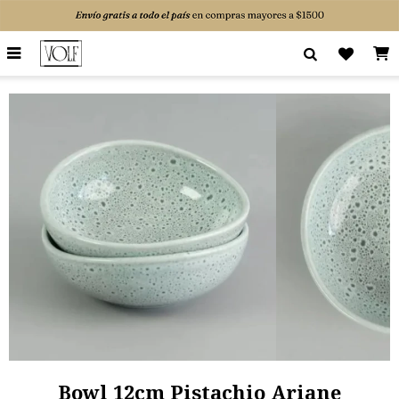

Bowl 12cm Pistachio Ariane