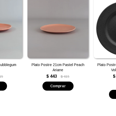
Bubblegum
Plato Postre 21cm Pastel Peach
Plato Post
Ariane
Vol
$
443
$
15
$
615