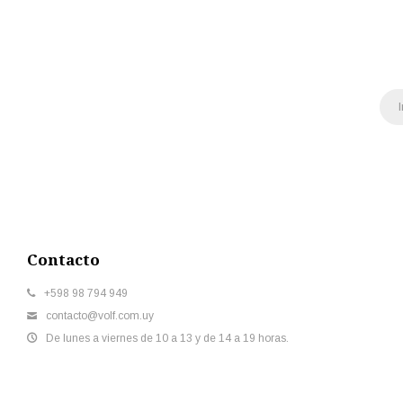
Contacto
+598 98 794 949
contacto@volf.com.uy
De lunes a viernes de 10 a 13 y de 14 a 19 horas.