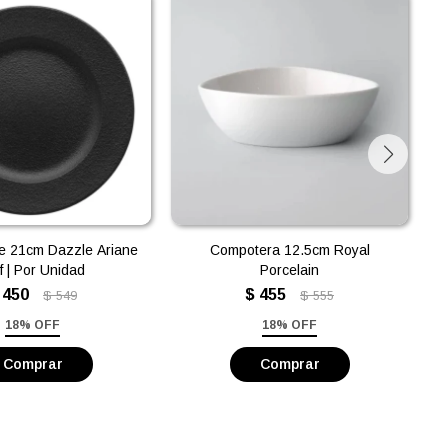
re 21cm Dazzle Ariane
Compotera 12.5cm Royal
f | Por Unidad
Porcelain
450
$
455
$
549
$
555
18% OFF
18% OFF