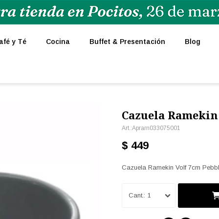
afé y Té
Cocina
Buffet & Presentación
Blog
Cazuela Ramekin
Aprarn033075001
$
449
Cazuela Ramekin Volf 7cm Pebb
1