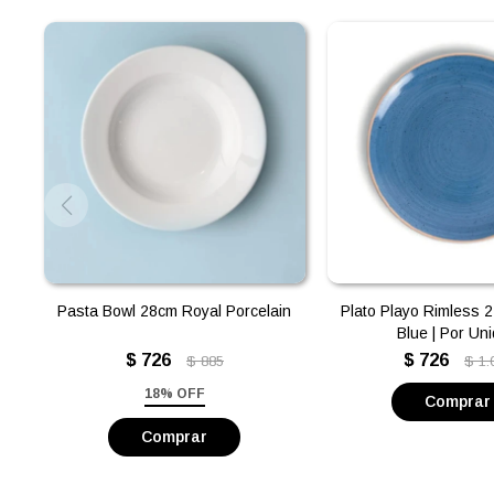
Pasta Bowl 28cm Royal Porcelain
Plato Playo Rimless 
Blue | Por Un
$
726
$
726
$
885
$
1.
18% OFF