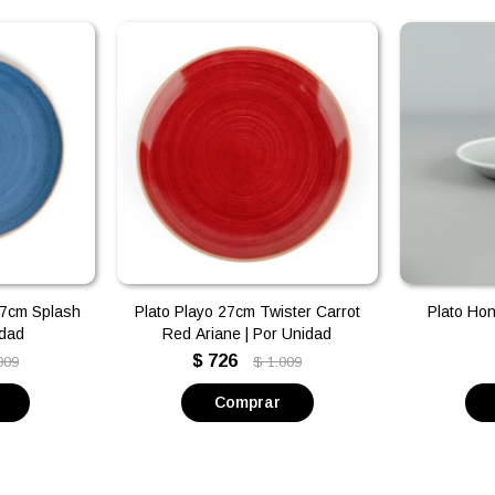
27cm Splash
Plato Playo 27cm Twister Carrot
Plato Ho
idad
Red Ariane | Por Unidad
$
726
009
$
1.009