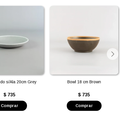
ndo s/Ala 20cm Grey
Bowl 18 cm Brown
$
735
$
735