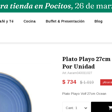
afé y Té
Cocina
Buffet & Presentación
Blog
Plato Playo 27cm
Por Unidad
Aararn043011027
$
734
$
1.019
Plato Playo Volf 27cm Ocean
1