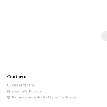
Contacto
+598 98 794 949
contacto@volf.com.uy
De lunes a viernes de 10 a 13 y de 14 a 19 horas.