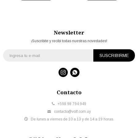
Newsletter
¡Suscribite y recibí todas nuestras novedades!
SUSCRIBIRME


Contacto
+598 98 794 949
contacto@volf.com.uy
De lunes a viernes de 10 a 13 y de 14 a 19 horas.