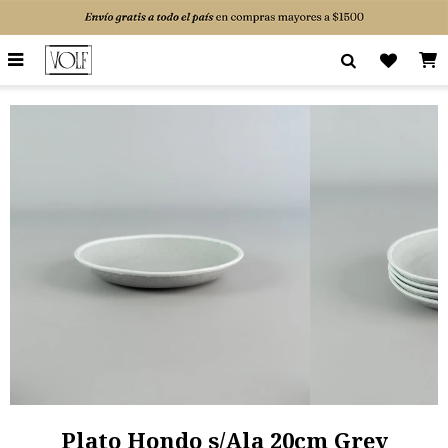

Plato Hondo s/Ala 20cm Grey