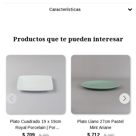
Características
Productos que te pueden interesar
Plato Cuadrado 19 x 19cm
Plato Llano 27cm Pastel
Royal Porcelain | Por
Mint Ariane
Unidad
$
709
$
712
$
865
$
989