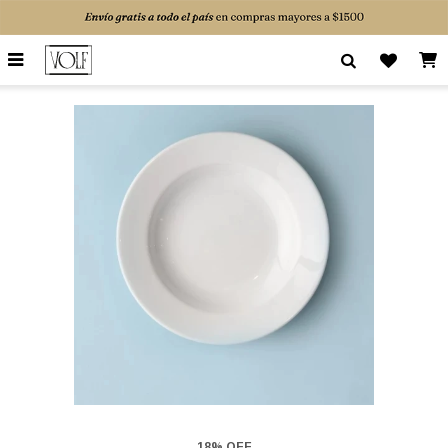

18% OFF