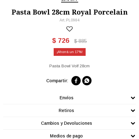
Pasta Bowl 28cm Royal Porcelain
PL0984
$
726
$
885
17
Pasta Bowl Volf 28cm


Envíos
Retiros
Cambios y Devoluciones
Medios de pago