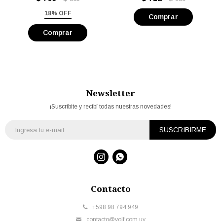
18% OFF
Newsletter
¡Suscribite y recibí todas nuestras novedades!
SUSCRIBIRME


Contacto
+598 98 794 949
contacto@volf.com.uy