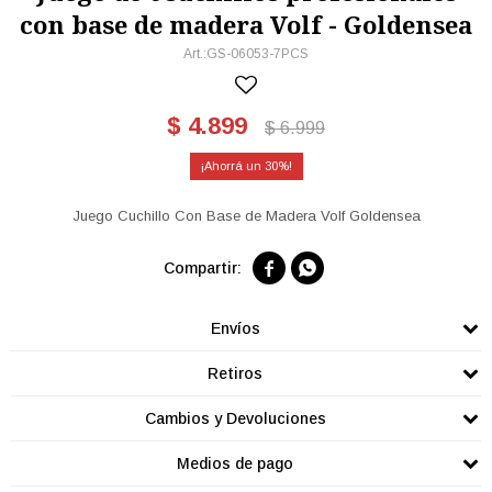
con base de madera Volf - Goldensea
GS-06053-7PCS
$
4.899
$
6.999
30
Juego Cuchillo Con Base de Madera Volf Goldensea


Envíos
Retiros
Cambios y Devoluciones
Medios de pago