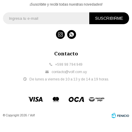
¡Suscribite y recibí todas nuestras novedades!
SUSCRIBIRME


Contacto
+598 98 794 949
contacto@volf.com.uy
De lunes a viernes de 10 a 13 y de 14 a 19 horas.
© Copyright 2026 / Volf