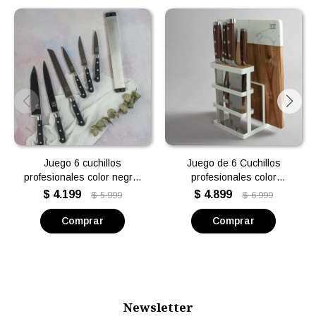
Juego 6 cuchillos
Juego de 6 Cuchillos
profesionales color negro,
profesionales color
com imán - Volf
madera, con soporte
$
4.199
$
4.899
$
5.999
$
6.999
blanco y tabla de madera y
mármol - Volf
Newsletter