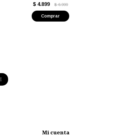
madera Volf - Goldensea
$
4.899
$
6.999
E
Mi cuenta