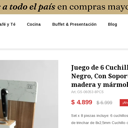
afé y Té
Cocina
Buffet & Presentación
Blog
Juego de 6 Cuchil
Negro, Con Soport
madera y mármol 
GS-06053-8PCS
$
4.899
$
6.999
Set x 8 piezas incluye: 6 cuchill
de trinchar de 8x2,5mm Cuchillo