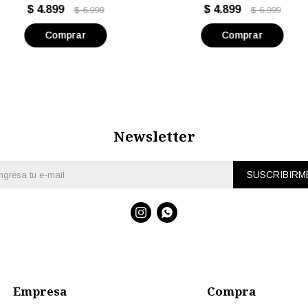
oporte blanco y tabla de madera
madera - Volf
$
4.899
$
4.899
$
6.999
$
6.999
y mármol - Volf
Newsletter
SUSCRIBIRM


Empresa
Compra