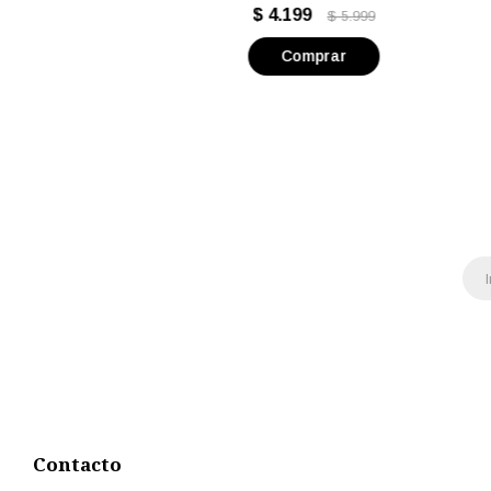
s
$
4.199
$
5.999
Contacto