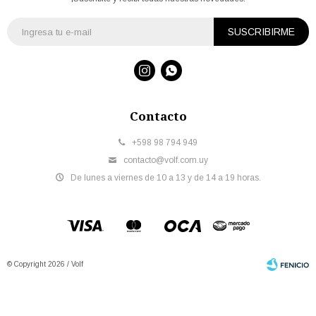
SUSCRIBIRME


Contacto
+598 98 794 949
contacto@volf.com.uy
De lunes a viernes de 10 a 13 y de 14 a 19 horas.
© Copyright 2026 / Volf