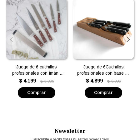
Juego de 6 cuchillos
Juego de 6Cuchillos
profesionales con Imán -
profesionales con base de
Volf
madera Volf - Goldensea
$
4.199
$
4.899
$
5.999
$
6.999
Newsletter
¡Suscribite y recibí todas nuestras novedades!