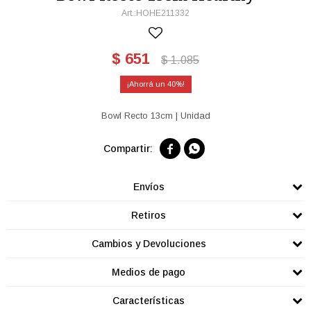
HOHE211332
$
651
$
1.085
40
Bowl Recto 13cm | Unidad


Envíos
Retiros
Cambios y Devoluciones
Medios de pago
Características