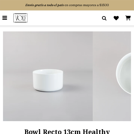

Bowl Recto 13cm Healthy