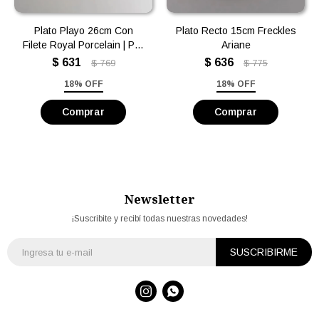
Plato Playo 26cm Con
Plato Recto 15cm Freckles
Filete Royal Porcelain | Por
Ariane
Unidad
$
631
$
636
$
769
$
775
18% OFF
18% OFF
Newsletter
¡Suscribite y recibí todas nuestras novedades!
SUSCRIBIRME

