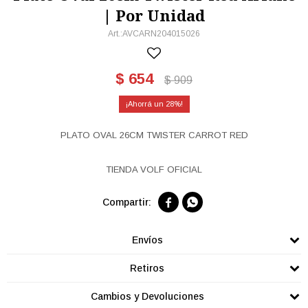
| Por Unidad
AVCARN204015026
$
654
$
909
28
PLATO OVAL 26CM TWISTER CARROT RED
TIENDA VOLF OFICIAL


Envíos
Retiros
Cambios y Devoluciones