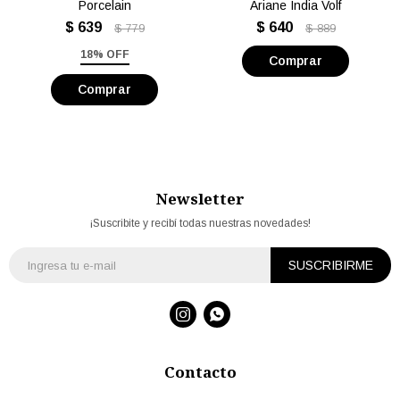
Porcelain
Ariane India Volf
$
639
$
640
$
779
$
889
18% OFF
Newsletter
¡Suscribite y recibí todas nuestras novedades!
SUSCRIBIRME


Contacto