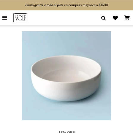

18% OFF