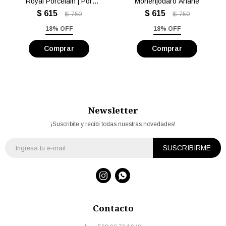
Royal Porcelain | Por
Mohenjodaro Ariane
Unidad
$
615
$
615
$
750
$
750
18% OFF
18% OFF
Newsletter
¡Suscribite y recibí todas nuestras novedades!
SUSCRIBIRME


Contacto