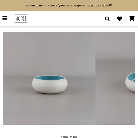

18% OFF