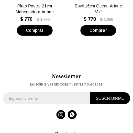
Plato Postre 21cm
Bowl 16cm Ocean Ariane
Mohenjodaro Ariane
Volf
$
770
$
770
$
1.070
$
1.069
Newsletter
¡Suscribite y recibí todas nuestras novedades!
SUSCRIBIRME

