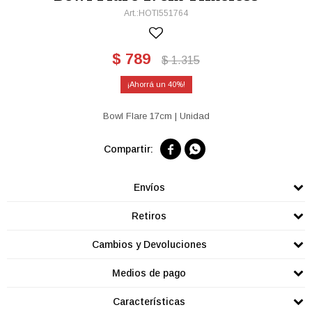
HOTI551764
$
789
$
1.315
40
Bowl Flare 17cm | Unidad


Envíos
Retiros
Cambios y Devoluciones
Medios de pago
Características