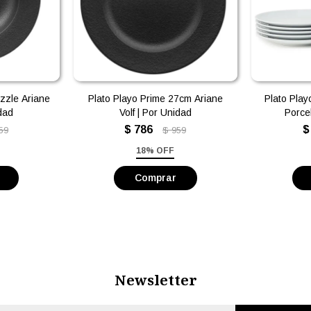
zzle Ariane
Plato Playo Prime 27cm Ariane
Plato Play
idad
Volf | Por Unidad
Porce
$
786
$
59
$
959
18% OFF
Newsletter