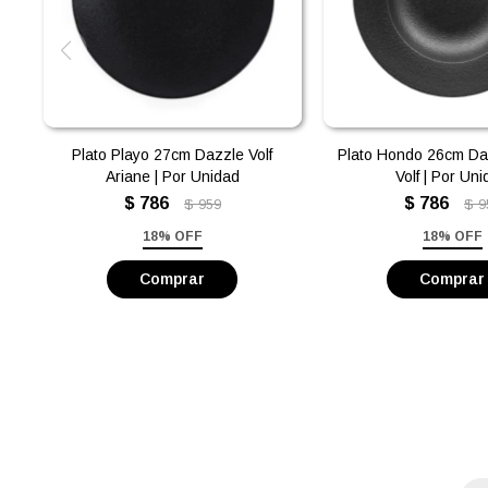
Plato Playo 27cm Dazzle Volf
Plato Hondo 26cm Da
Ariane | Por Unidad
Volf | Por Un
$
786
$
786
$
959
$
9
18% OFF
18% OFF