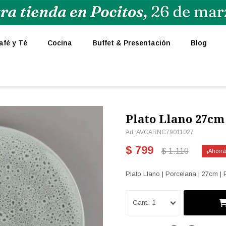
afé y Té
Cocina
Buffet & Presentación
Blog
Plato Llano 27cm
AVCARNC79011027
$
799
$
1.110
Plato Llano | Porcelana | 27cm | 
1