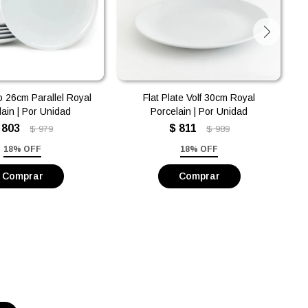
o 26cm Parallel Royal
Flat Plate Volf 30cm Royal
lain | Por Unidad
Porcelain | Por Unidad
803
$
811
$
979
$
989
18% OFF
18% OFF