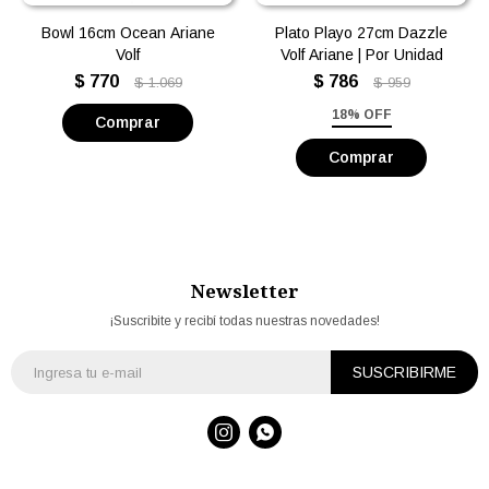
Bowl 16cm Ocean Ariane
Plato Playo 27cm Dazzle
Volf
Volf Ariane | Por Unidad
$
770
$
786
$
1.069
$
959
18% OFF
Newsletter
¡Suscribite y recibí todas nuestras novedades!
SUSCRIBIRME

