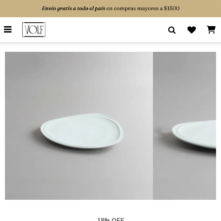

18% OFF