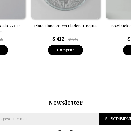
/ ala 22x13
Plato Llano 28 cm Fladen Turquía
Bowl Mela
ys
$
412
$
85
$
549
Newsletter
SUSCRIBIRM