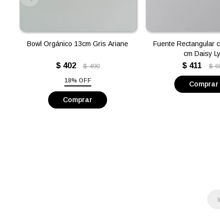
Bowl Orgánico 13cm Gris Ariane
Fuente Rectangular c
cm Daisy L
$
402
$
411
$
490
$
6
18% OFF