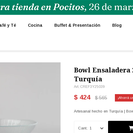
afé y Té
Cocina
Buffet & Presentación
Blog
Bowl Ensaladera
Turquía
CREF3Y25039
$
424
$
565
Artesanal hecho en Turquía | Bo
1