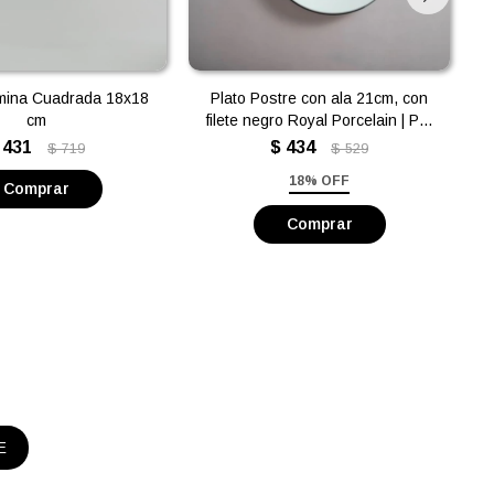
mina Cuadrada 18x18
Plato Postre con ala 21cm, con
cm
filete negro Royal Porcelain | Por
Unidad
431
$
434
$
719
$
529
18% OFF
E