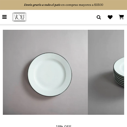

18% OFF