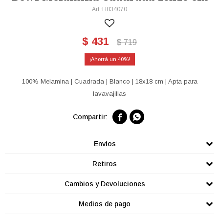
H034070
$
431
$
719
40
100% Melamina | Cuadrada | Blanco | 18x18 cm | Apta para
lavavajillas


Envíos
Retiros
Cambios y Devoluciones
Medios de pago