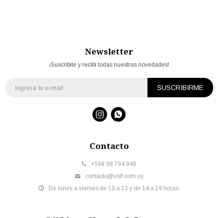
Newsletter
¡Suscribite y recibí todas nuestras novedades!
SUSCRIBIRME


Contacto
+598 98 794 949
contacto@volf.com.uy
De lunes a viernes de 10 a 13 y de 14 a 19 horas.