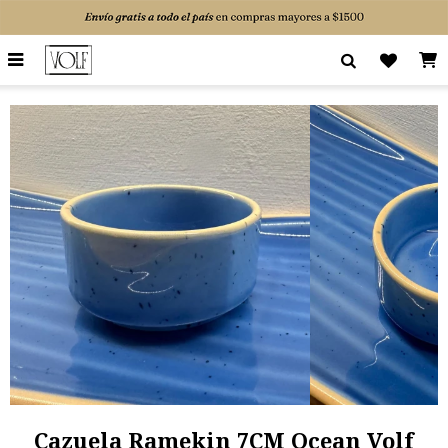

Cazuela Ramekin 7CM Ocean Volf