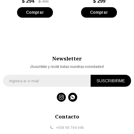
$
294
$
299
$
490
Newsletter
¡Suscribite y recibí todas nuestras novedades!
SUSCRIBIRME


Contacto
+598 98 794 949