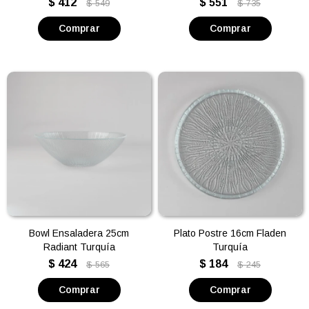
$
412
$
551
$
549
$
735
Bowl Ensaladera 25cm
Plato Postre 16cm Fladen
Radiant Turquía
Turquía
$
424
$
184
$
565
$
245