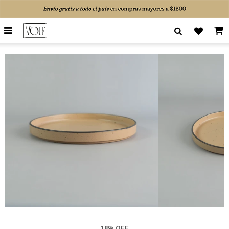

18% OFF