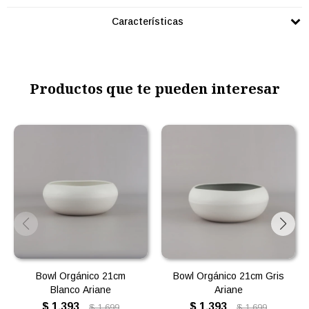
Características
Productos que te pueden interesar
Bowl Orgánico 21cm
Bowl Orgánico 21cm Gris
Blanco Ariane
Ariane
$
1.393
$
1.393
$
1.699
$
1.699