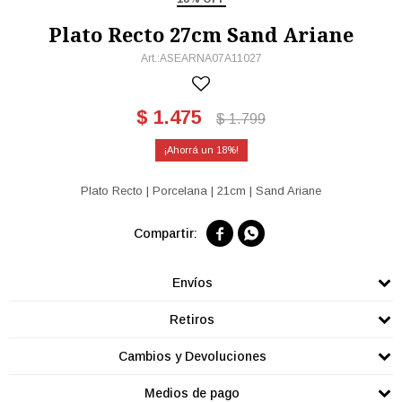
Plato Recto 27cm Sand Ariane
ASEARNA07A11027
$
1.475
$
1.799
18
Plato Recto | Porcelana | 21cm | Sand Ariane


Envíos
Retiros
Cambios y Devoluciones
Medios de pago