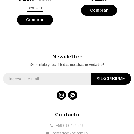
18% OFF
Newsletter
¡Suscribite y recibí todas nuestras novedades!
SUSCRIBIRME


Contacto
+598 98 794 949
contacto@volf.com.uy