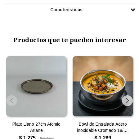
Características
Productos que te pueden interesar
Plato Llano 27cm Atomic
Bowl de Ensalada Acero
Ariane
inoxidable Cromado 18/10
Volf - Doble Pared Mediano
$
1.275
$
1.289
$
1.555