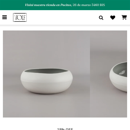

18% OFF