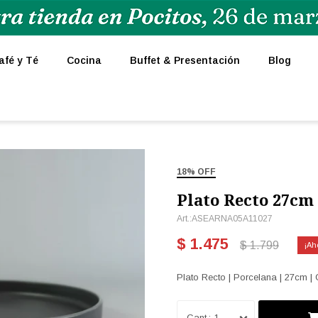
afé y Té
Cocina
Buffet & Presentación
Blog
18% OFF
Plato Recto 27cm
ASEARNA05A11027
$
1.475
$
1.799
Plato Recto | Porcelana | 27cm | 
1