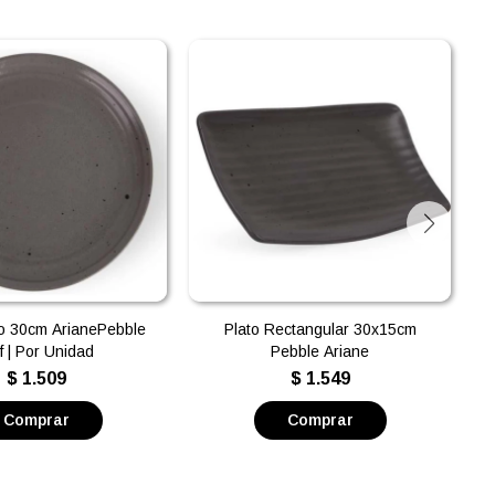
yo 30cm ArianePebble
Plato Rectangular 30x15cm
f | Por Unidad
Pebble Ariane
$
1.509
$
1.549