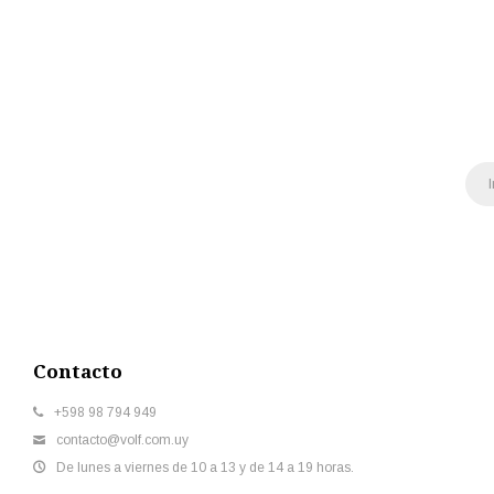
Contacto
+598 98 794 949
contacto@volf.com.uy
De lunes a viernes de 10 a 13 y de 14 a 19 horas.