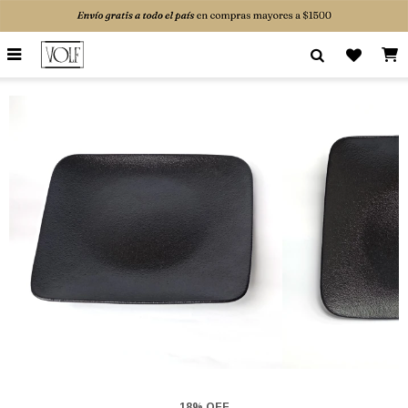

18% OFF