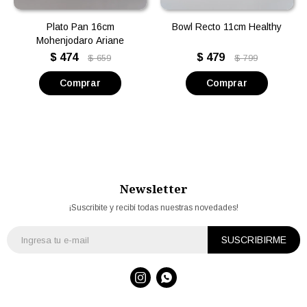
Plato Pan 16cm
Bowl Recto 11cm Healthy
Mohenjodaro Ariane
$
474
$
479
$
659
$
799
Newsletter
¡Suscribite y recibí todas nuestras novedades!
SUSCRIBIRME

