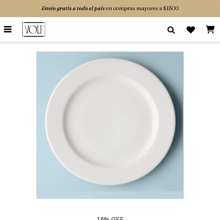

18% OFF